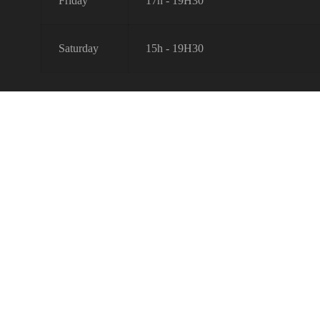
Friday
17h - 19H30
Saturday
15h - 19H30
L'abus d'alcool est dangereux pour la santé. A
consommer avec modération