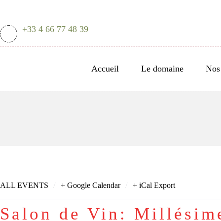
+33 4 66 77 48 39
Accueil
Le domaine
Nos 
/
/
ALL EVENTS
+ Google Calendar
+ iCal Export
Salon de Vin: Millésim